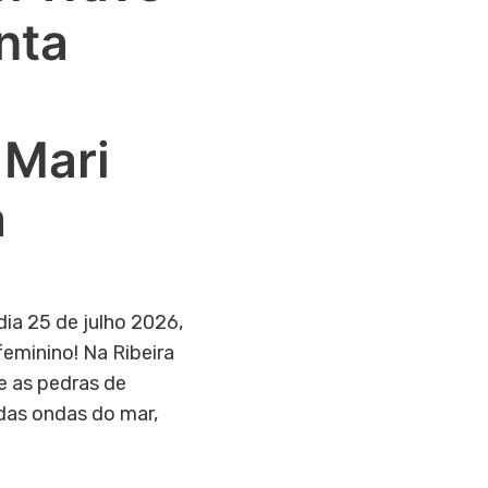
nta
 Mari
a
dia 25 de julho 2026,
eminino! Na Ribeira
re as pedras de
das ondas do mar,