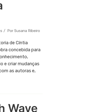
a
os
Por
Susana Ribeiro
oria de Cíntia
obra concebida para
conhecimento,
io e criar mudanças
com as autoras e,
»
th Wave