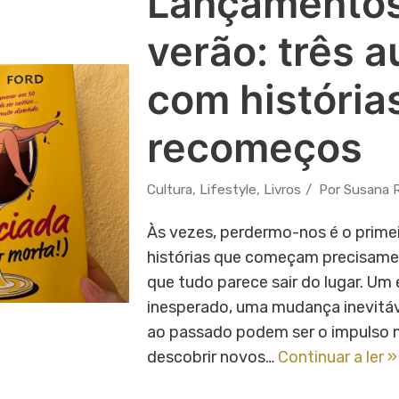
Lançamentos
verão: três a
com história
recomeços
Cultura
,
Lifestyle
,
Livros
Por
Susana R
Às vezes, perdermo-nos é o prime
histórias que começam precisam
que tudo parece sair do lugar. Um
inesperado, uma mudança inevitáv
ao passado podem ser o impulso n
descobrir novos…
Continuar a ler »