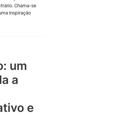
trário. Chama-se
uma inspiração
o: um
da a
ativo e