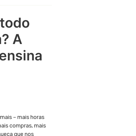
étodo
? A
 ensina
 mais – mais horas
mais compras, mais
sueca que nos