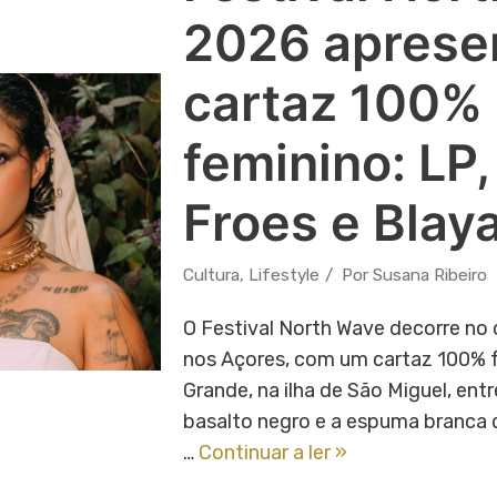
2026 aprese
cartaz 100%
feminino: LP,
Froes e Blay
Cultura
,
Lifestyle
Por
Susana Ribeiro
O Festival North Wave decorre no 
nos Açores, com um cartaz 100% f
Grande, na ilha de São Miguel, ent
basalto negro e a espuma branca 
…
Continuar a ler »