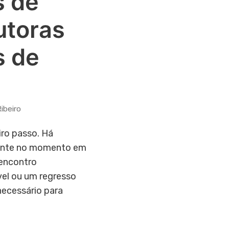
 de
utoras
s de
ibeiro
iro passo. Há
ente no momento em
 encontro
el ou um regresso
ecessário para