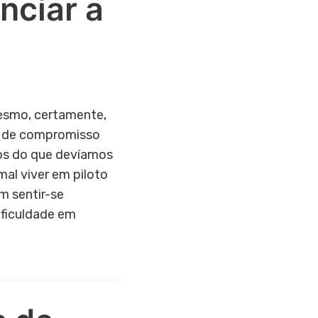
enciar a
esmo, certamente,
 de compromisso
s do que devíamos
al viver em piloto
m sentir-se
ficuldade em